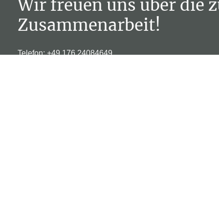
Wir freuen uns über die 
Zusammenarbeit!
Telefon:
+49 176 24084649
E-Mail:
info@steuerberatung-alcicek.de
Adresse: Sechtemer Weg 20, Bornheim, 53332, Deutschl
Öffnungszeiten
Mo – Fr
08:00 – 17:00
Sa – So
Geschlossen