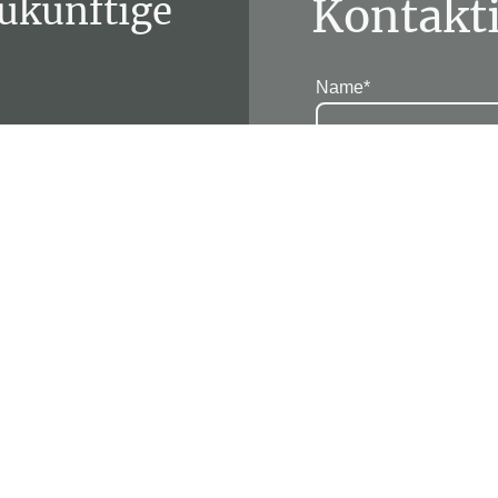
Kontakti
zukünftige
Name
*
Nachricht
*
and
E-Mail
*